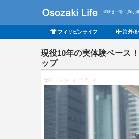
遅咲き上等！負け
フィリピンライフ
海外移
現役10年の実体験ベース
ップ
仕事・スキル・キャリア