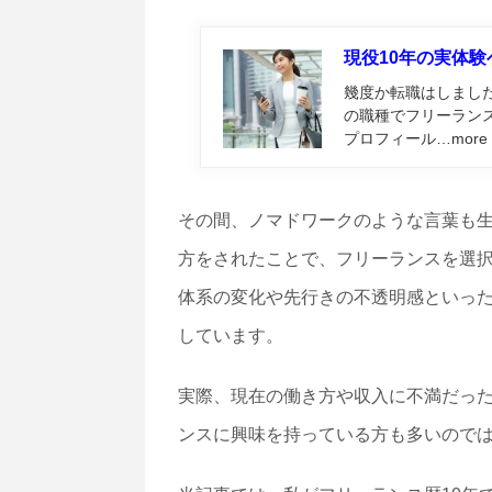
現役10年の実体
幾度か転職はしました
の職種でフリーランス
プロフィール…more
その間、ノマドワークのような言葉も
方をされたことで、フリーランスを選
体系の変化や先行きの不透明感といっ
しています。
実際、現在の働き方や収入に不満だっ
ンスに興味を持っている方も多いので