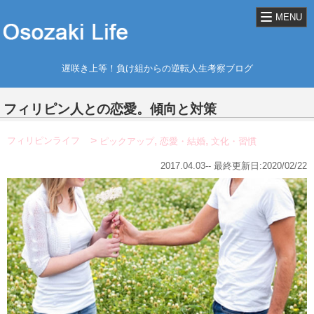
MENU
遅咲き上等！負け組からの逆転人生考察ブログ
フィリピン人との恋愛。傾向と対策
,
,
フィリピンライフ
ピックアップ
恋愛・結婚
文化・習慣
2017.04.03-- 最終更新日:2020/02/22