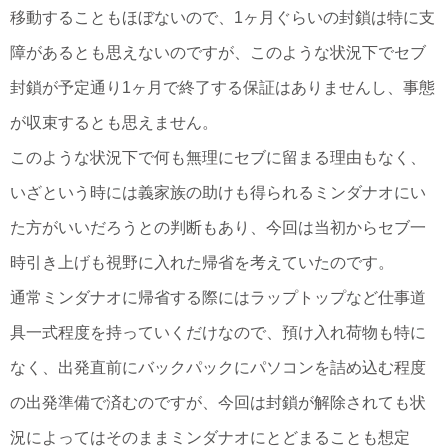
移動することもほぼないので、1ヶ月ぐらいの封鎖は特に支
障があるとも思えないのですが、このような状況下でセブ
封鎖が予定通り1ヶ月で終了する保証はありませんし、事態
が収束するとも思えません。
このような状況下で何も無理にセブに留まる理由もなく、
いざという時には義家族の助けも得られるミンダナオにい
た方がいいだろうとの判断もあり、今回は当初からセブ一
時引き上げも視野に入れた帰省を考えていたのです。
通常ミンダナオに帰省する際にはラップトップなど仕事道
具一式程度を持っていくだけなので、預け入れ荷物も特に
なく、出発直前にバックパックにパソコンを詰め込む程度
の出発準備で済むのですが、今回は封鎖が解除されても状
況によってはそのままミンダナオにとどまることも想定