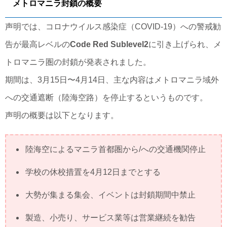
メトロマニラ封鎖の概要
声明では、コロナウイルス感染症（COVID-19）への警戒勧
告が最高レベルの
Code Red Sublevel2
に引き上げられ、メ
トロマニラ圏の封鎖が発表されました。
期間は、3月15日〜4月14日、主な内容はメトロマニラ域外
への交通遮断（陸海空路）を停止するというものです。
声明の概要は以下となります。
陸海空によるマニラ首都圏から/への交通機関停止
学校の休校措置を4月12日までとする
大勢が集まる集会、イベントは封鎖期間中禁止
製造、小売り、サービス業等は営業継続を勧告